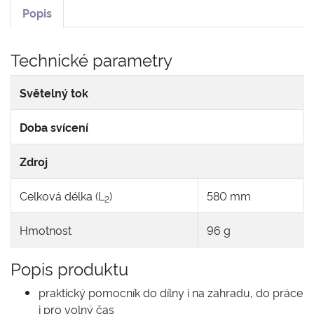
Popis
Technické parametry
Světelný tok
Doba svícení
Zdroj
Celková délka (L
)
580 mm
2
Hmotnost
96 g
Popis produktu
praktický pomocník do dílny i na zahradu, do práce
i pro volný čas