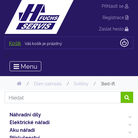
Přihlásit se
Registrace
Zaslat heslo
Košík
Váš košík je prázdný
//
Menu
Dům-zahrada
Svítilny
3led-ifl
Náhradní díly
Elektrické nářadí
Aku nářadí
Příslušenství