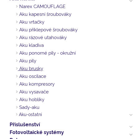
Narex CAMOUFLAGE
Aku kapesní šroubováky
Aku vrtačky
Aku příklepové šroubováky
Aku rázové utahováky
Aku kladiva
Aku ponorné pily - okružní
Aku pily
Aku brusky
Aku oscilace
Aku kompresory
Aku vysavače
Aku hoblíky
Sady-aku
Aku-ostatní
Příslušenství
Fotovoltaické systémy