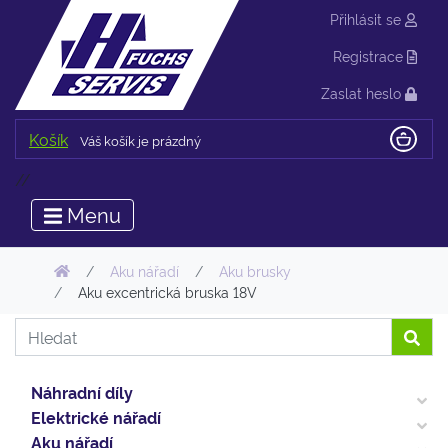
Přihlásit se
Registrace
Zaslat heslo
Košík
Váš košík je prázdný
//
Menu
Aku nářadí
Aku brusky
Aku excentrická bruska 18V
Náhradní díly
Elektrické nářadí
Aku nářadí