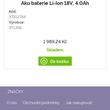
Aku baterie Li-Ion 18V, 4.0Ah
Kód:
XT102784
Výrobce:
XTLINE
1 989,24 Kč
Skladem
Do košíku
ZNAČKY
O nás
Obchodní podmínky
Jak nakupovat