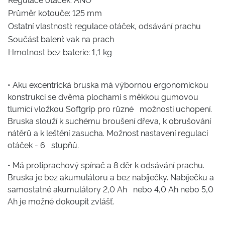
Průměr kotouče: 125 mm
Ostatní vlastnosti: regulace otáček, odsávání prachu
Součást balení: vak na prach
Hmotnost bez baterie: 1,1 kg
• Aku excentrická bruska má výbornou ergonomickou
konstrukci se dvěma plochami s měkkou gumovou
tlumící vložkou Softgrip pro různé možnosti uchopení.
Bruska slouží k suchému broušení dřeva, k obrušování
nátěrů a k leštění zasucha. Možnost nastavení regulaci
otáček - 6 stupňů.
• Má protiprachový spínač a 8 děr k odsávání prachu.
Bruska je bez akumulátoru a bez nabíječky. Nabíječku a
samostatné akumulátory 2,0 Ah nebo 4,0 Ah nebo 5,0
Ah je možné dokoupit zvlášť.