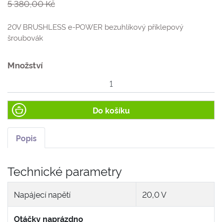
5 380,00 Kč
20V BRUSHLESS e-POWER bezuhlíkový příklepový
šroubovák
Množství
Do košíku
Popis
Technické parametry
Napájecí napětí
20,0 V
Otáčky naprázdno