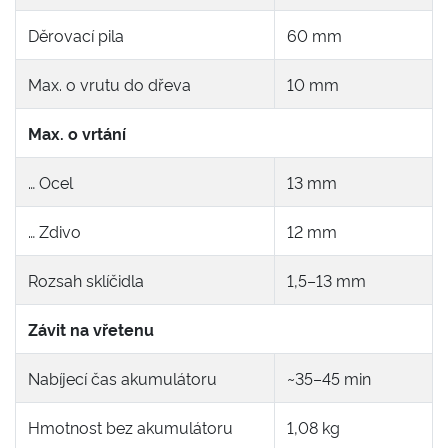
Děrovací pila
60 mm
Max. o vrutu do dřeva
10 mm
Max. o vrtání
… Ocel
13 mm
… Zdivo
12 mm
Rozsah sklíčidla
1,5–13 mm
Závit na vřetenu
Nabíjecí čas akumulátoru
~35–45 min
Hmotnost bez akumulátoru
1,08 kg