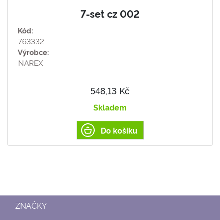
7-set cz 002
Kód:
763332
Výrobce:
NAREX
548,13 Kč
Skladem
Do košíku
ZNAČKY