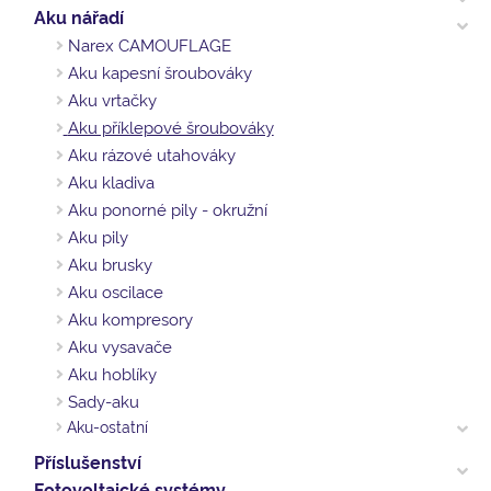
Aku nářadí
Narex CAMOUFLAGE
Aku kapesní šroubováky
Aku vrtačky
Aku příklepové šroubováky
Aku rázové utahováky
Aku kladiva
Aku ponorné pily - okružní
Aku pily
Aku brusky
Aku oscilace
Aku kompresory
Aku vysavače
Aku hoblíky
Sady-aku
Aku-ostatní
Příslušenství
Fotovoltaické systémy