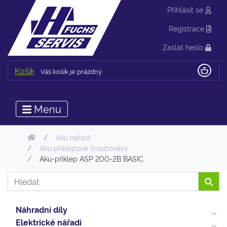
Přihlásit se
Registrace
Zaslat heslo
Košík
Váš košík je prázdný
//
Menu
Aku nářadí
Aku příklepové šroubováky
Aku-příklep ASP 200-2B BASIC
Náhradní díly
Elektrické nářadí