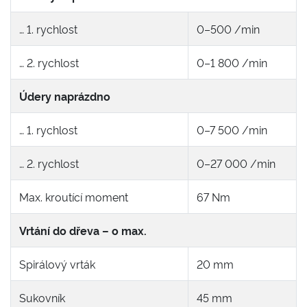
… 1. rychlost
0–500 /min
… 2. rychlost
0–1 800 /min
Údery naprázdno
… 1. rychlost
0–7 500 /min
… 2. rychlost
0–27 000 /min
Max. kroutící moment
67 Nm
Vrtání do dřeva – o max.
Spirálový vrták
20 mm
Sukovník
45 mm