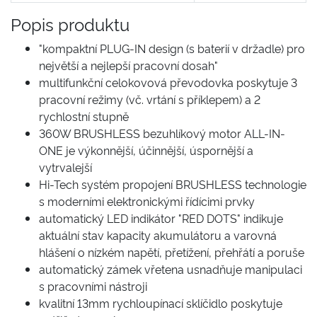
Popis produktu
"kompaktní PLUG-IN design (s baterií v držadle) pro
největší a nejlepší pracovní dosah"
multifunkční celokovová převodovka poskytuje 3
pracovní režimy (vč. vrtání s příklepem) a 2
rychlostní stupně
360W BRUSHLESS bezuhlíkový motor ALL-IN-
ONE je výkonnější, účinnější, úspornější a
vytrvalejší
Hi-Tech systém propojení BRUSHLESS technologie
s moderními elektronickými řídícimi prvky
automatický LED indikátor "RED DOTS" indikuje
aktuální stav kapacity akumulátoru a varovná
hlášení o nízkém napětí, přetížení, přehřátí a poruše
automatický zámek vřetena usnadňuje manipulaci
s pracovními nástroji
kvalitní 13mm rychloupínací sklíčidlo poskytuje