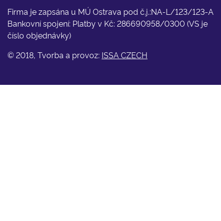
Firma je zapsána u MÚ Ostrava pod č.j.:NA-L/123/123-A
Bankovní spojení: Platby v Kč: 286690958/0300 (VS je
číslo objednávky)
© 2018, Tvorba a provoz:
ISSA CZECH