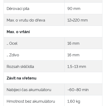
Děrovací pila
90 mm
Max. o vrutu do dřeva
12×220 mm
Max. o vrtání
… Ocel
16 mm
… Zdivo
16 mm
Rozsah sklíčidla
1,5–13 mm
Závit na vřetenu
Nabíjecí čas akumulátoru
~60–80 min
Hmotnost bez akumulátoru
1,60 kg