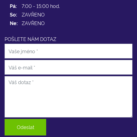
Pá:
7:00 - 15:00 hod.
So:
ZAVŘENO
Ne:
ZAVŘENO
POŠLETE NÁM DOTAZ
Odeslat