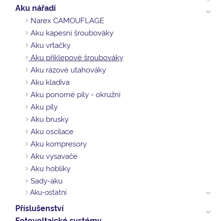
Aku nářadí
Narex CAMOUFLAGE
Aku kapesní šroubováky
Aku vrtačky
Aku příklepové šroubováky
Aku rázové utahováky
Aku kladiva
Aku ponorné pily - okružní
Aku pily
Aku brusky
Aku oscilace
Aku kompresory
Aku vysavače
Aku hoblíky
Sady-aku
Aku-ostatní
Příslušenství
Fotovoltaické systémy