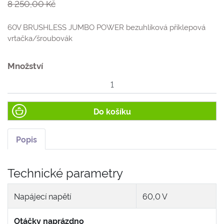
8 250,00 Kč
60V BRUSHLESS JUMBO POWER bezuhlíková příklepová
vrtačka/šroubovák
Množství
Do košíku
Popis
Technické parametry
Napájecí napětí
60,0 V
Otáčky naprázdno