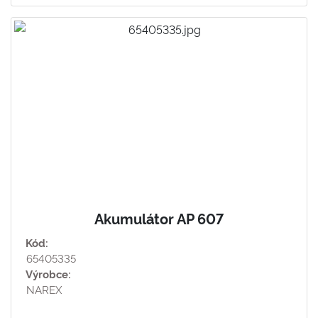
Akumulátor AP 607
Kód:
65405335
Výrobce:
NAREX