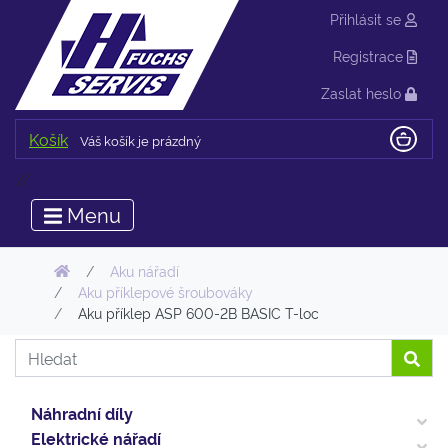
Přihlásit se
Registrace
Zaslat heslo
Košík
Váš košík je prázdný
//
Menu
Aku nářadí
Aku příklepové šroubováky
Aku příklep ASP 600-2B BASIC T-loc
Náhradní díly
Elektrické nářadí