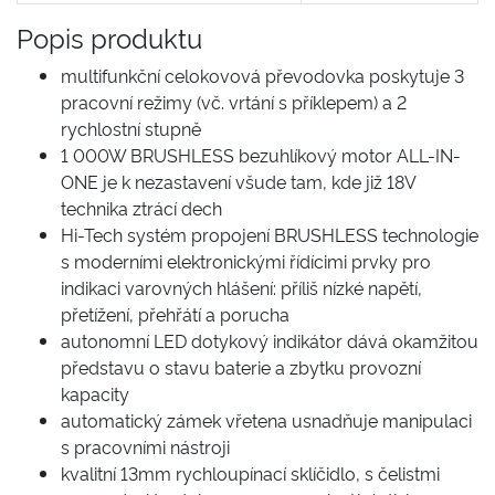
Popis produktu
multifunkční celokovová převodovka poskytuje 3
pracovní režimy (vč. vrtání s příklepem) a 2
rychlostní stupně
1 000W BRUSHLESS bezuhlíkový motor ALL-IN-
ONE je k nezastavení všude tam, kde již 18V
technika ztrácí dech
Hi-Tech systém propojení BRUSHLESS technologie
s moderními elektronickými řídícimi prvky pro
indikaci varovných hlášení: příliš nízké napětí,
přetížení, přehřátí a porucha
autonomní LED dotykový indikátor dává okamžitou
představu o stavu baterie a zbytku provozní
kapacity
automatický zámek vřetena usnadňuje manipulaci
s pracovními nástroji
kvalitní 13mm rychloupínací sklíčidlo, s čelistmi