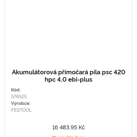
Akumulátorová přímočará pila psc 420
hpc 4,0 ebi-plus
Kód:
576525
Výrobce:
FESTOOL
16 483,95 Kč