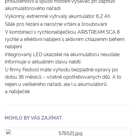
příslušenství) a spustí mobilní vysavač při zapnutí
akumulátorového nářadí
Výkonný, extrémně vytrvalý akumulátor 6,2 Ah
Silák pro řezání a náročné vrtání a šroubování
V kombinaci s rychlonabíječkou AIRSTREAM SCA 8
rychlé a efektivní nabíjení s aktivním chlazením během
nabíjení
Integrovaný LED ukazatel na akumulátoru neustále
informuje o aktuálním stavu nabití
U firmy Festool máte výhodu bezplatné opravy po
dobu 36 měsíců – včetně opotřebovaných dílů. A to
nejen u veškerého nářadí, ale i u akumulátorů
a nabíječek
MOHLO BY VÁS ZAJÍMAT