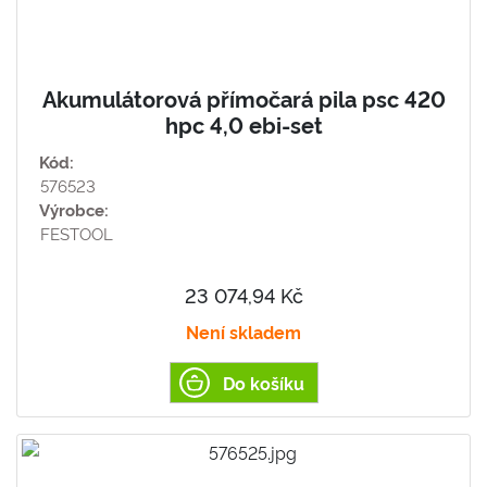
Akumulátorová přímočará pila psc 420
hpc 4,0 ebi-set
Kód:
576523
Výrobce:
FESTOOL
23 074,94 Kč
Není skladem
Do košíku