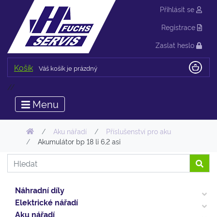
Přihlásit se
Registrace
Zaslat heslo
Košík
Váš košík je prázdný
//
Menu
Aku nářadí
Příslušenství pro aku
Akumulátor bp 18 li 6,2 asi
Náhradní díly
Elektrické nářadí
Aku nářadí