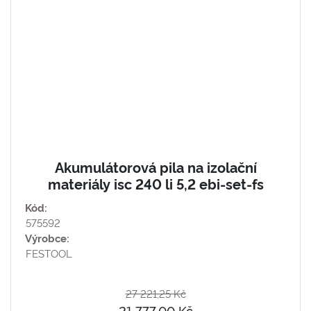
Akumulátorová pila na izolační
materiály isc 240 li 5,2 ebi-set-fs
Kód:
575592
Výrobce:
FESTOOL
27 221,25 Kč
21 777,00 Kč