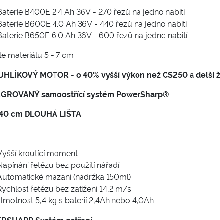
Baterie B400E 2.4 Ah 36V - 270 řezů na jedno nabití
Baterie B600E 4.0 Ah 36V - 440 řezů na jedno nabití
Baterie B650E 6.0 Ah 36V - 600 řezů na jedno nabití
síle materiálu 5 - 7 cm
ZUHLÍKOVÝ MOTOR
-
o 40% vyšší výkon než CS250 a delší 
EGROVANÝ samoostřící systém PowerSharp®
/40 cm DLOUHÁ LIŠTA
Vyšší kroutící moment
Napínání řetězu bez použití nářadí
Automatické mazání (nádržka 150ml)
Rychlost řetězu bez zatížení 14,2 m/s
Hmotnost 5,4 kg s baterií 2,4Ah nebo 4,0Ah
RSHARP Systém ostření