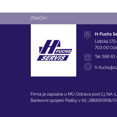
ZNAČKY
H-Fuchs Ser
Lidická 172
703 00 Ost
Tel:
596 61 
h-fuchs@vo
Firma je zapsána u MÚ Ostrava pod č.j.:NA
Bankovní spojení: Platby v Kč: 286690958/0