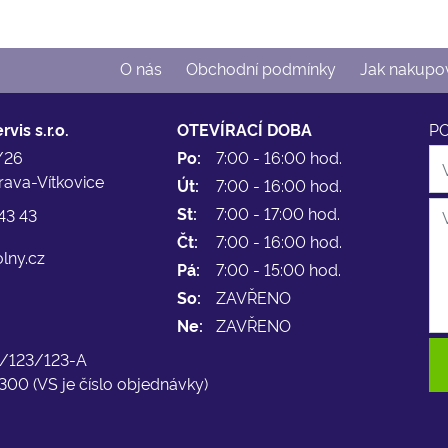
O nás
Obchodní podmínky
Jak nakupo
vis s.r.o.
OTEVÍRACÍ DOBA
P
/26
Po:
7:00 - 16:00 hod.
rava-Vítkovice
Út:
7:00 - 16:00 hod.
St:
7:00 - 17:00 hod.
43 43
Čt:
7:00 - 16:00 hod.
lny.cz
Pá:
7:00 - 15:00 hod.
So:
ZAVŘENO
Ne:
ZAVŘENO
-L/123/123-A
300 (VS je číslo objednávky)