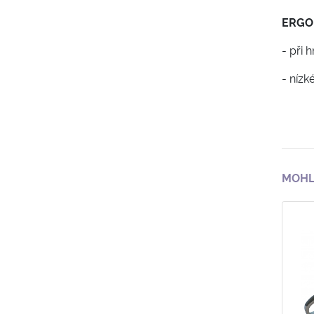
ERGO
- při 
- nízk
MOHL