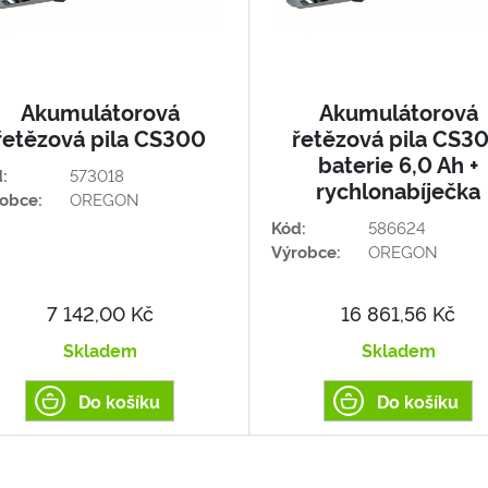
Akumulátorová
Akumulátorová
řetězová pila CS300
řetězová pila CS3
baterie 6,0 Ah +
:
573018
rychlonabíječka
obce:
OREGON
Kód:
586624
Výrobce:
OREGON
7 142,00 Kč
16 861,56 Kč
Skladem
Skladem
Do košíku
Do košíku