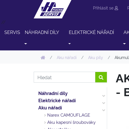
Přihlásit se
//
SERVIS
NÁHRADNÍ DÍLY
ELEKTRICKÉ NÁŘADÍ
A
Aku nářadí
Aku pily
Akumulá
A
- 
Náhradní díly
Elektrické nářadí
Aku nářadí
Narex CAMOUFLAGE
Aku kapesní šroubováky