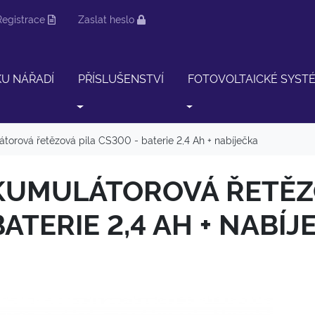
Registrace
Zaslat heslo
KU NÁŘADÍ
PŘÍSLUŠENSTVÍ
FOTOVOLTAICKÉ SYST
torová řetězová pila CS300 - baterie 2,4 Ah + nabíječka
KUMULÁTOROVÁ ŘETĚZO
BATERIE 2,4 AH + NABÍ