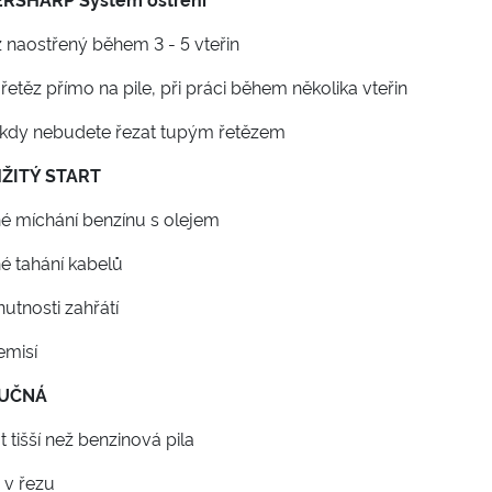
z naostřený během 3 - 5 vteřin
í řetěz přímo na pile, při práci během několika vteřin
nikdy nebudete řezat tupým řetězem
ŽITÝ START
né míchání benzínu s olejem
é tahání kabelů
nutnosti zahřátí
emisí
UČNÁ
át tišší než benzinová pila
á v řezu