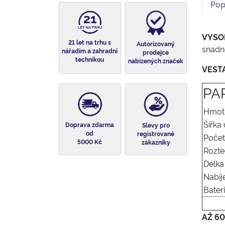
Pop
VYSO
21 let na trhu s
Autorizovaný
snadn
nářadím a zahradní
prodejce
technikou
nabízených značek
VEST
PA
Hmot
Šířka
Doprava zdarma
Slevy pro
od
registrované
Počet
5000 Kč
zákazníky
Rozte
Délka 
Nabíj
Bater
AŽ 6