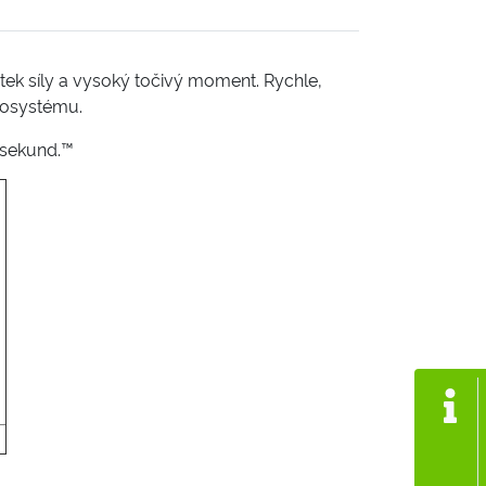
tek síly a vysoký točivý moment. Rychle,
losystému.
a sekund.™