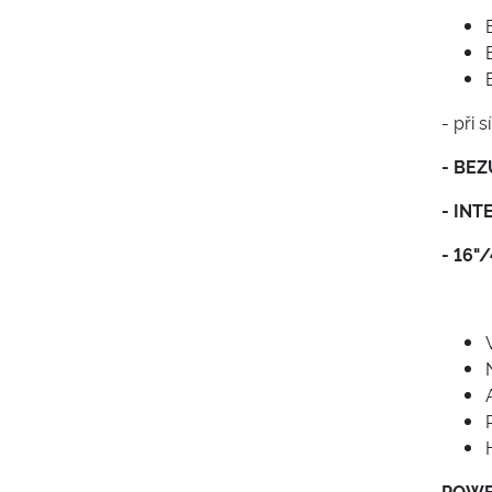
- při 
- BE
- INT
- 16"
POWE