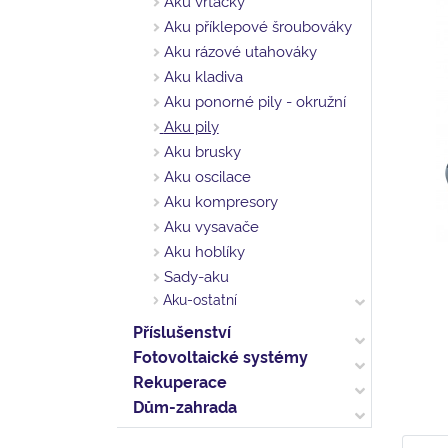
Aku vrtačky
Aku příklepové šroubováky
Aku rázové utahováky
Aku kladiva
Aku ponorné pily - okružní
Aku pily
Aku brusky
Aku oscilace
Aku kompresory
Aku vysavače
Aku hoblíky
Sady-aku
Aku-ostatní
Příslušenství
Fotovoltaické systémy
Rekuperace
Dům-zahrada