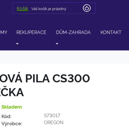
Košík
Váš košík je prázdný
ÉMY
REKUPERACE
DŮM-ZAHRADA
KONTAKT
VÁ PILA CS300
JEČKA
Skladem
573017
Kód:
OREGON
Výrobce: