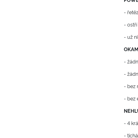
- řetě
- ostř
- už 
OKAM
- žád
- žádn
- bez 
- bez 
NEHL
- 4 kr
- tich