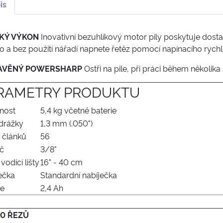
is
KÝ VÝKON
Inovativní bezuhlíkový motor pily poskytuje dosta
o a bez použití nářadí napnete řetěz pomocí napínacího rych
AVĚNÝ POWERSHARP
Ostři na pile, při práci během několik
RAMETRY PRODUKTU
nost
5,4 kg včetně baterie
 drážky
1,3 mm (.050")
 článků
56
č
3/8"
vodící lišty
16" - 40 cm
ečka
Standardní nabíječka
ie
2,4 Ah
00 ŘEZŮ