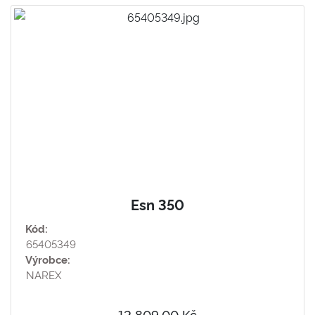
Esn 350
Kód:
65405349
Výrobce:
NAREX
12 809,00 Kč