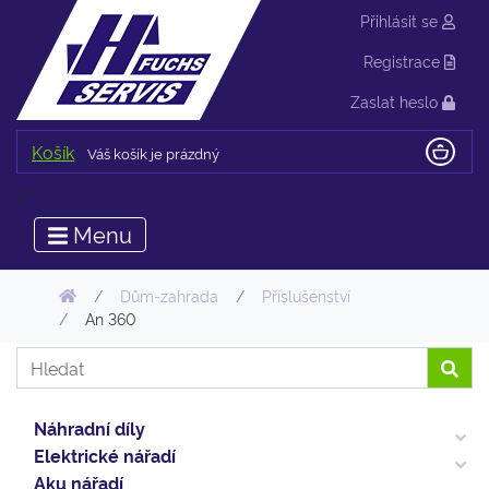
Přihlásit se
Registrace
Zaslat heslo
Košík
Váš košík je prázdný
//
Menu
Dům-zahrada
Příslušenství
An 360
Náhradní díly
Elektrické nářadí
Aku nářadí