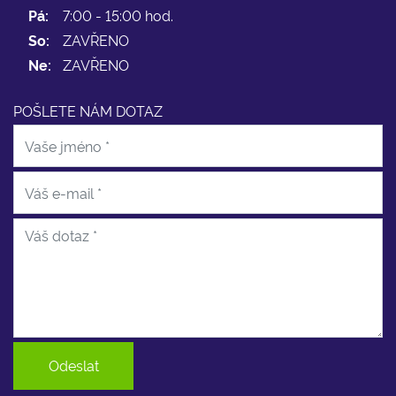
Pá:
7:00 - 15:00 hod.
So:
ZAVŘENO
Ne:
ZAVŘENO
POŠLETE NÁM DOTAZ
Odeslat