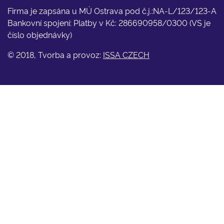
Firma je zapsána u MÚ Ostrava pod č.j.:NA-L/123/123-A
Bankovní spojení: Platby v Kč: 286690958/0300 (VS je
číslo objednávky)
© 2018, Tvorba a provoz:
ISSA CZECH