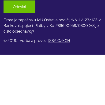
Odeslat
Firma je zapsána u MÚ Ostrava pod č.j.:NA-L/123/123-A
Bankovní spojení: Platby v Kč: 286690958/0300 (VS je
číslo objednávky)
© 2018, Tvorba a provoz:
ISSA CZECH