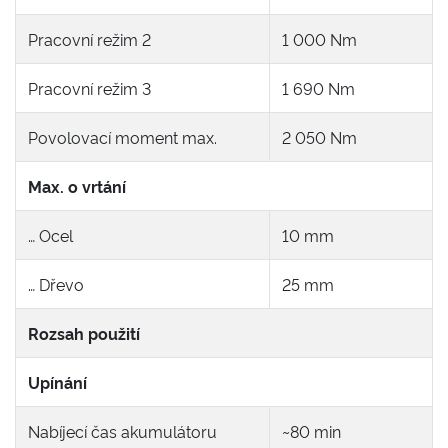
Pracovní režim 2
1 000 Nm
Pracovní režim 3
1 690 Nm
Povolovací moment max.
2 050 Nm
Max. o vrtání
… Ocel
10 mm
… Dřevo
25 mm
Rozsah použití
Upínání
Nabíjecí čas akumulátoru
~80 min