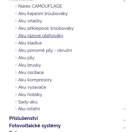
Narex CAMOUFLAGE
Aku kapesní šroubováky
Aku vrtačky
Aku příklepové šroubováky
Aku rázové utahováky
Aku kladiva
Aku ponorné pily - okružní
Aku pily
Aku brusky
Aku oscilace
Aku kompresory
Aku vysavače
Aku hoblíky
Sady-aku
Aku-ostatní
Příslušenství
Fotovoltaické systémy