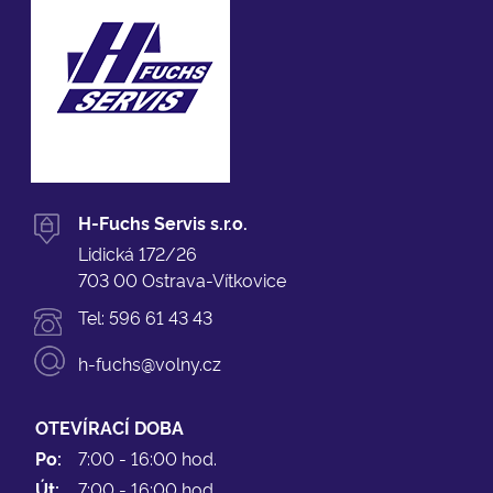
H-Fuchs Servis s.r.o.
Lidická 172/26
703 00 Ostrava-Vítkovice
Tel:
596 61 43 43
h-fuchs@volny.cz
OTEVÍRACÍ DOBA
Po:
7:00 - 16:00 hod.
Út:
7:00 - 16:00 hod.