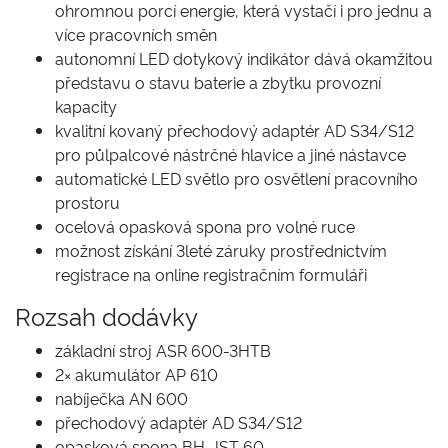
ohromnou porcí energie, která vystačí i pro jednu a
více pracovních směn
autonomní LED dotykový indikátor dává okamžitou
představu o stavu baterie a zbytku provozní
kapacity
kvalitní kovaný přechodový adaptér AD S34/S12
pro půlpalcové nástrčné hlavice a jiné nástavce
automatické LED světlo pro osvětlení pracovního
prostoru
ocelová opasková spona pro volné ruce
možnost získání 3leté záruky prostřednictvím
registrace na online registračním formuláři
Rozsah dodávky
základní stroj ASR 600-3HTB
2× akumulátor AP 610
nabíječka AN 600
přechodový adaptér AD S34/S12
opasková spona BH-JST 60