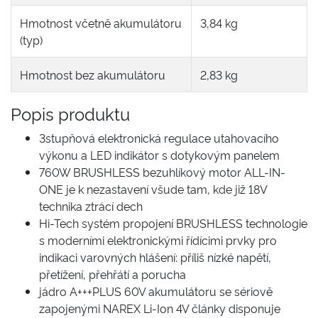
Hmotnost včetně akumulátoru
3,84 kg
(typ)
Hmotnost bez akumulátoru
2,83 kg
Popis produktu
3stupňová elektronická regulace utahovacího
výkonu a LED indikátor s dotykovým panelem
760W BRUSHLESS bezuhlíkový motor ALL-IN-
ONE je k nezastavení všude tam, kde již 18V
technika ztrácí dech
Hi-Tech systém propojení BRUSHLESS technologie
s moderními elektronickými řídícimi prvky pro
indikaci varovných hlášení: příliš nízké napětí,
přetížení, přehřátí a porucha
jádro A+++PLUS 60V akumulátoru se sériově
zapojenými NAREX Li-Ion 4V články disponuje