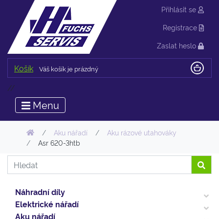
Přihlásit se
Registrace
Zaslat heslo
Košík
Váš košík je prázdný
//
Menu
Aku nářadí
Aku rázové utahováky
Asr 620-3htb
Náhradní díly
Elektrické nářadí
Aku nářadí