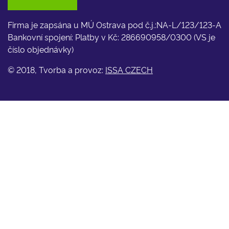
Firma je zapsána u MÚ Ostrava pod č.j.:NA-L/123/123-A
Bankovní spojení: Platby v Kč: 286690958/0300 (VS je
číslo objednávky)
© 2018, Tvorba a provoz:
ISSA CZECH