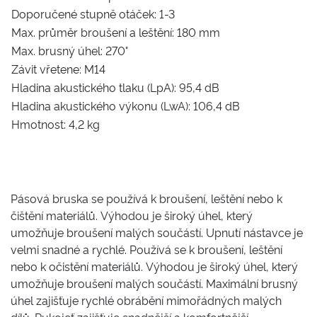
Doporučené stupně otáček: 1-3
Max. průměr broušení a leštění: 180 mm
Max. brusný úhel: 270°
Závit vřetene: M14
Hladina akustického tlaku (LpA): 95,4 dB
Hladina akustického výkonu (LwA): 106,4 dB
Hmotnost: 4,2 kg
Pásová bruska se používá k broušení, leštění nebo k
čištění materiálů.
Výhodou je široký úhel, který
umožňuje broušení malých součástí.
Upnutí nástavce je
velmi snadné a rychlé.
Používá se k broušení, leštění
nebo k očistění materiálů.
Výhodou je široký úhel, který
umožňuje broušení malých součástí.
Maximální brusný
úhel zajišťuje rychlé obrábění mimořádných malých
dílů.
Rukojeť zajišťuje snadnější a komfortnější