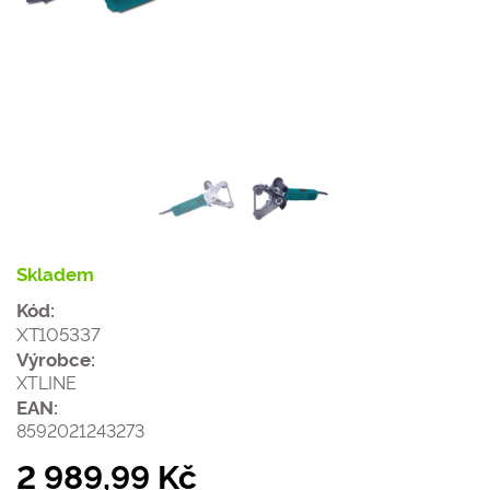
Skladem
Kód:
XT105337
Výrobce:
XTLINE
EAN:
8592021243273
2 989,99 Kč