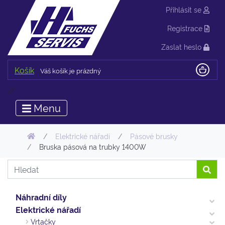
Přihlásit se
Registrace
Zaslat heslo
Košík
Váš košík je prázdný
//
Menu
Elektrické nářadí
Pásové brusky
Bruska pásová na trubky 1400W
Náhradní díly
Elektrické nářadí
Vrtačky