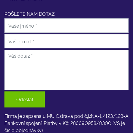
POŠLETE NÁM DOTAZ
Odeslat
Firma je zapsána u MÚ Ostrava pod č.j.:NA-L/123/123-A
Bankovní spojení: Platby v Kč: 286690958/0300 (VS je
číslo objednávky)