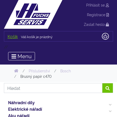
Přihlásit se
Registrace
Zaslat heslo
Košík
Váš košík je prázdný
//
Menu
Příslušenství
Bosch
Brusný papír c470
Náhradní díly
Elektrické nářadí
Aku nářadí