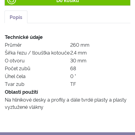
Do košíku
Popis
Technické údaje
Průměr
260 mm
Šířka řezu / tloušťka kotouče
2.4 mm
O otvoru
30 mm
Počet zubů
68
Úhel čela
0 °
Tvar zub
TF
Oblasti použití
Na hliníkové desky a profily a dále tvrdé plasty a plasty
vyztužené vlákny