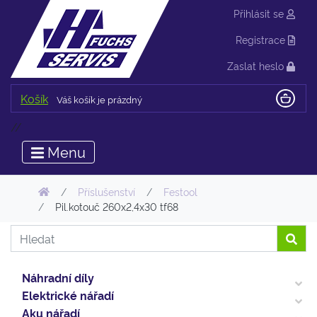
Přihlásit se
Registrace
Zaslat heslo
Košík
Váš košík je prázdný
//
Menu
Příslušenství
Festool
Pil.kotouč 260x2,4x30 tf68
Náhradní díly
Elektrické nářadí
Aku nářadí