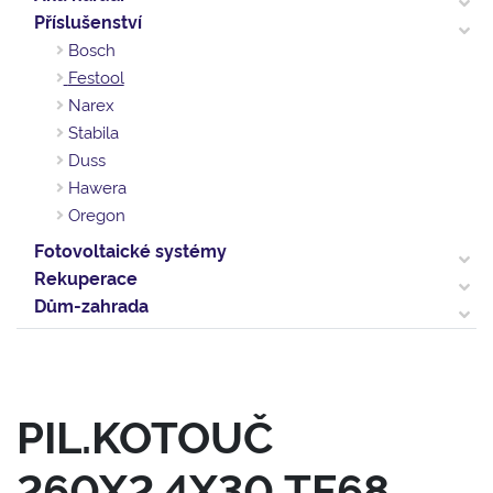
Příslušenství
Bosch
Festool
Narex
Stabila
Duss
Hawera
Oregon
Fotovoltaické systémy
Rekuperace
Dům-zahrada
PIL.KOTOUČ
260X2,4X30 TF68