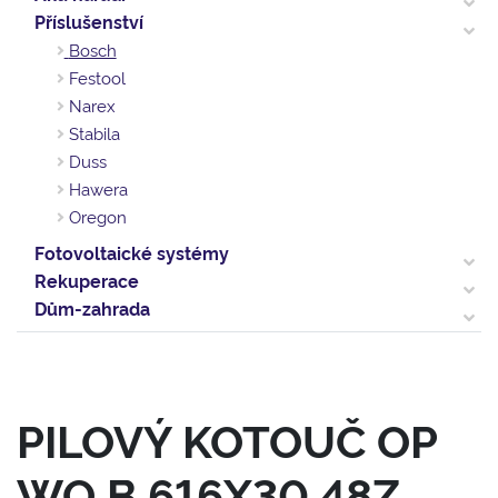
Příslušenství
Bosch
Festool
Narex
Stabila
Duss
Hawera
Oregon
Fotovoltaické systémy
Rekuperace
Dům-zahrada
PILOVÝ KOTOUČ OP
WO B 616X30 48Z