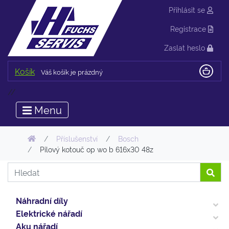
Přihlásit se
Registrace
Zaslat heslo
Košík
Váš košík je prázdný
//
Menu
Příslušenství
Bosch
Pilový kotouč op wo b 616x30 48z
Náhradní díly
Elektrické nářadí
Aku nářadí