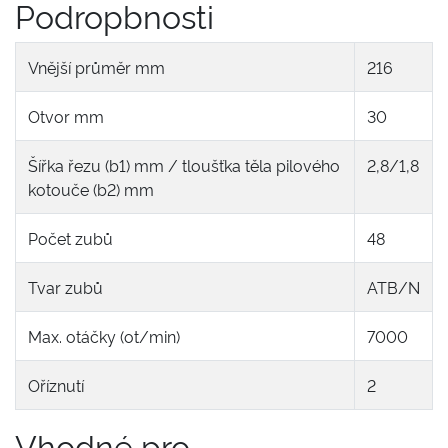
Podropbnosti
Vnější průměr mm
216
Otvor mm
30
Šířka řezu (b1) mm / tloušťka těla pilového
2,8/1,8
kotouče (b2) mm
Počet zubů
48
Tvar zubů
ATB/N
Max. otáčky (ot/min)
7000
Oříznutí
2
Vhodné pro