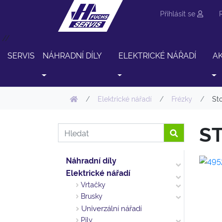
Přihlásit se
//
SERVIS
NÁHRADNÍ DÍLY
ELEKTRICKÉ NÁŘADÍ
A
Elektrické nářadí
Frézky
St
S
Náhradní díly
Elektrické nářadí
Vrtačky
Brusky
Univerzální nářadí
Pily