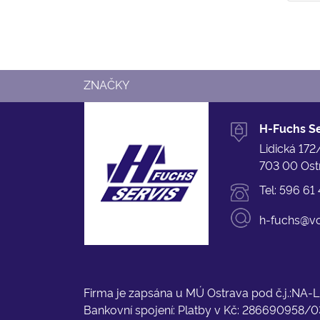
ZNAČKY
H-Fuchs Ser
Lidická 172
703 00 Ost
Tel:
596 61 
h-fuchs@vo
Firma je zapsána u MÚ Ostrava pod č.j.:NA
Bankovní spojení: Platby v Kč: 286690958/0