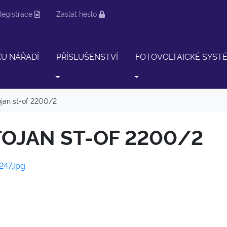
Registrace
Zaslat heslo
KU NÁŘADÍ
PŘÍSLUŠENSTVÍ
FOTOVOLTAICKÉ SYST
ojan st-of 2200/2
TOJAN ST-OF 2200/2