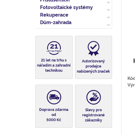
Fotovoltaické systémy
Rekuperace
Dům-zahrada
21 let na trhu s
Autorizovaný
nářadím a zahradní
prodejce
technikou
nabízených značek
Kód
Výr
Doprava zdarma
Slevy pro
od
registrované
5000 Kč
zákazníky