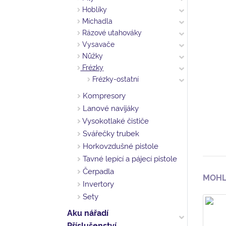
Hoblíky
Míchadla
Rázové utahováky
Vysavače
Nůžky
Frézky
Frézky-ostatní
Kompresory
Lanové navijáky
Vysokotlaké čističe
Svářečky trubek
Horkovzdušné pistole
Tavné lepící a pájecí pistole
Čerpadla
MOHL
Invertory
Sety
Aku nářadí
Příslušenství