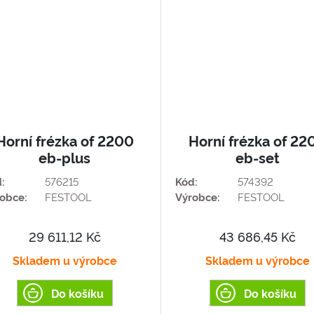
Horní frézka of 2200
Horní frézka of 22
eb-plus
eb-set
:
576215
Kód:
574392
obce:
FESTOOL
Výrobce:
FESTOOL
29 611,12 Kč
43 686,45 Kč
Skladem u výrobce
Skladem u výrobce
Do košíku
Do košíku