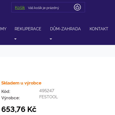
Košík
Váš košík je prázdný
ÉMY
REKUPERACE
DŮM-ZAHRADA
KONTAKT
Skladem u výrobce
495247
Kód:
FESTOOL
Výrobce:
653,76 Kč