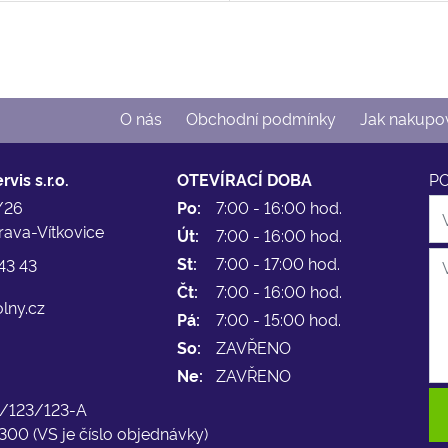
O nás
Obchodní podmínky
Jak nakupo
vis s.r.o.
OTEVÍRACÍ DOBA
P
/26
Po:
7:00 - 16:00 hod.
rava-Vítkovice
Út:
7:00 - 16:00 hod.
St:
7:00 - 17:00 hod.
43 43
Čt:
7:00 - 16:00 hod.
lny.cz
Pá:
7:00 - 15:00 hod.
So:
ZAVŘENO
Ne:
ZAVŘENO
-L/123/123-A
300 (VS je číslo objednávky)