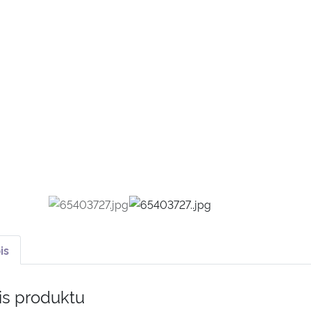
is
is produktu