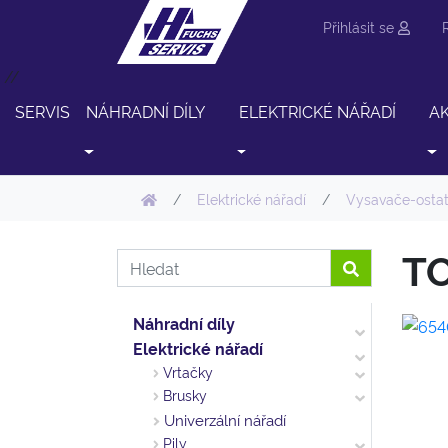
Přihlásit se
//
SERVIS
NÁHRADNÍ DÍLY
ELEKTRICKÉ NÁŘADÍ
A
Elektrické nářadí
Vysavače-ostat
T
Náhradní díly
Elektrické nářadí
Vrtačky
Brusky
Univerzální nářadí
Pily