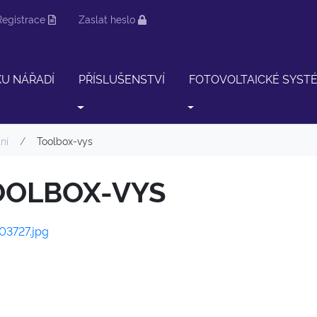
Registrace
Zaslat heslo
KU NÁŘADÍ
PŘÍSLUŠENSTVÍ
FOTOVOLTAICKÉ SYST
ní
Toolbox-vys
OOLBOX-VYS