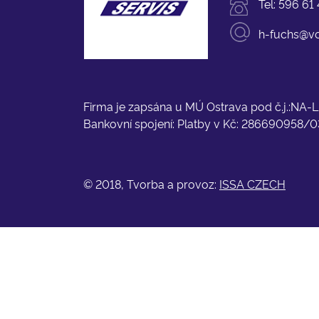
Tel:
596 61 
h-fuchs@vo
Firma je zapsána u MÚ Ostrava pod č.j.:NA
Bankovní spojení: Platby v Kč: 286690958/0
© 2018, Tvorba a provoz:
ISSA CZECH