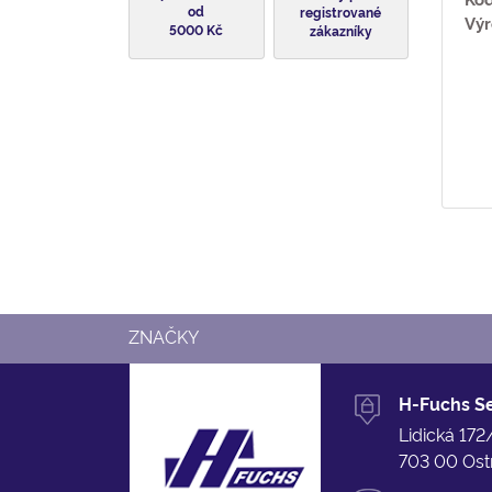
od
registrované
Výr
5000 Kč
zákazníky
ZNAČKY
H-Fuchs Ser
Lidická 172
703 00 Ost