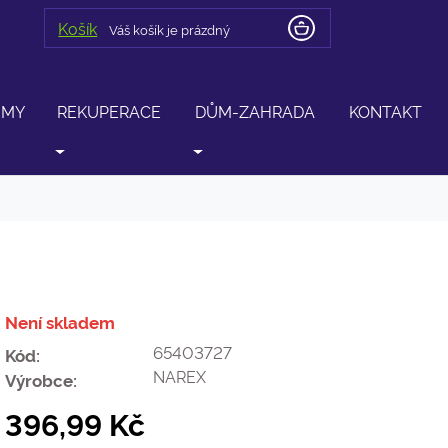
Košík
Váš košík je prázdný
ÉMY
REKUPERACE
DŮM-ZAHRADA
KONTAKT
Není skladem
65403727
Kód:
NAREX
Výrobce:
396,99 Kč