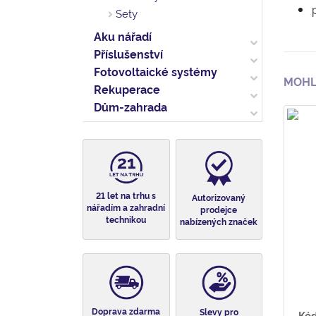
Sety
Aku nářadí
Příslušenství
Fotovoltaické systémy
MOHL
Rekuperace
Dům-zahrada
21 let na trhu s
Autorizovaný
nářadím a zahradní
prodejce
technikou
nabízených značek
Doprava zdarma
Slevy pro
Kód