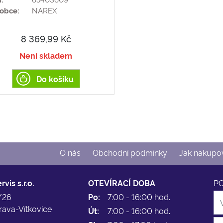
obce:
NAREX
8 369,99 Kč
Není skladem
Do košíku
O nás
Obchodní podmínky
Jak nakupo
vis s.r.o.
OTEVÍRACÍ DOBA
P
/26
Po:
7:00 - 16:00 hod.
rava-Vítkovice
Út:
7:00 - 16:00 hod.