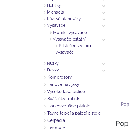
Hoblíky
Míchadla
Rázové utahováky
Vysavače
Mobilní vysavače
Vysavače-ostatní
Příslušenství pro
vysavače
Nůžky
Frézky
Kompresory
Lanové navijáky
Vysokotlaké čističe
Svářečky trubek
Pop
Horkovzdušné pistole
Tavné lepící a pájecí pistole
Čerpadla
Pop
Invertory