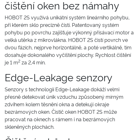
čištění oken bez námahy
HOBOT 2S využívá unikátní systém lineárního pohybu,
při kterém sklo precizně čistí. Patentovaný systém
pohybu po povrchu zajišťuje výkonný přisávací motor a
velká utěrka z mikrovlákna. HOBOT 2S čistí povrch ve
dvou fázích, nejprve horizontálně, a poté vertikálně, tím
dosahuje dokonalého vyčištění plochy. Rychlost čištění
2
je 1 m
za 2,4 min.
Edge-Leakage senzory
Senzory s technologií Edge-Leakage dokáží velmi
přesně detekovat únik vzduchu způsobený mírným
zdvihem kolem těsnění okna a detekují okraje
bezrámových oken. Čistič oken HOBOT 2S může
pracovat na oknech s rámem i na bezrámových
skleněných plochách.