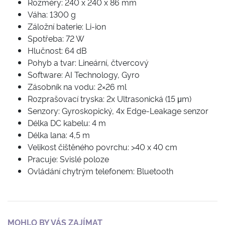
Rozměry: 240 x 240 x 86 mm
Váha: 1300 g
Záložní baterie: Li-ion
Spotřeba: 72 W
Hlučnost: 64 dB
Pohyb a tvar: Lineární, čtvercový
Software: AI Technology, Gyro
Zásobník na vodu: 2×26 ml
Rozprašovací tryska: 2x Ultrasonická (15 μm)
Senzory: Gyroskopický, 4x Edge-Leakage senzor
Délka DC kabelu: 4 m
Délka lana: 4,5 m
Velikost čištěného povrchu: >40 x 40 cm
Pracuje: Svislé poloze
Ovládání chytrým telefonem: Bluetooth
MOHLO BY VÁS ZAJÍMAT