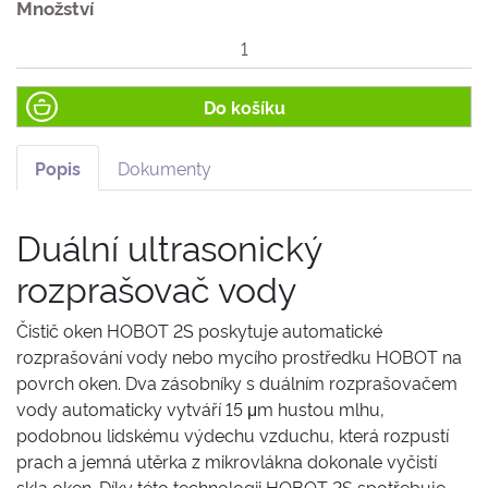
Množství
Do košíku
Popis
Dokumenty
Duální ultrasonický
rozprašovač vody
Čistič oken HOBOT 2S poskytuje automatické
rozprašování vody nebo mycího prostředku HOBOT na
povrch oken. Dva zásobníky s duálním rozprašovačem
vody automaticky vytváří 15 μm hustou mlhu,
podobnou lidskému výdechu vzduchu, která rozpustí
prach a jemná utěrka z mikrovlákna dokonale vyčistí
skla oken. Díky této technologii HOBOT 2S spotřebuje