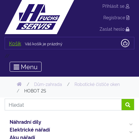
Přihlásit se
Registrace
Zaslat heslo
Košík
Váš košík je prázdný
//
Menu
Dům-zahrada
Robotické čističe oken
HOBOT 2S
Náhradní díly
Elektrické nářadí
Aku nářadí