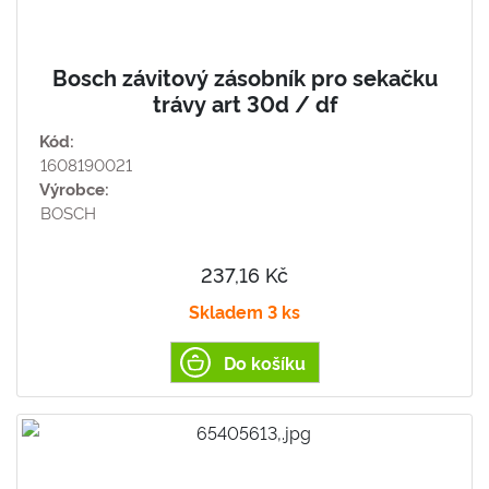
Bosch závitový zásobník pro sekačku
trávy art 30d / df
Kód:
1608190021
Výrobce:
BOSCH
237,16 Kč
Skladem 3 ks
Do košíku