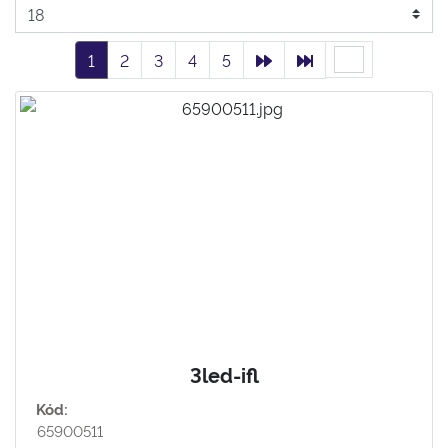
1
2
3
4
5
3led-ifl
Kód:
65900511