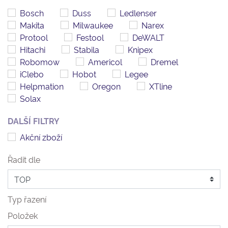
Bosch
Duss
Ledlenser
Makita
Milwaukee
Narex
Protool
Festool
DeWALT
Hitachi
Stabila
Knipex
Robomow
Americol
Dremel
iClebo
Hobot
Legee
Helpmation
Oregon
XTline
Solax
DALŠÍ FILTRY
Akční zboží
Řadit dle
Typ řazení
Položek