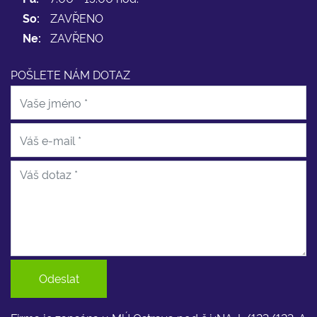
So:
ZAVŘENO
Ne:
ZAVŘENO
POŠLETE NÁM DOTAZ
Odeslat