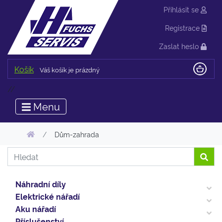
Přihlásit se
Registrace
Zaslat heslo
Košík
Váš košík je prázdný
//
Menu
Dům-zahrada
Náhradní díly
Elektrické nářadí
Aku nářadí
Příslušenství