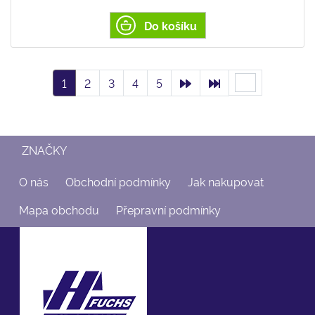
Do košíku
1
2
3
4
5
ZNAČKY
O nás
Obchodní podmínky
Jak nakupovat
Mapa obchodu
Přepravní podmínky