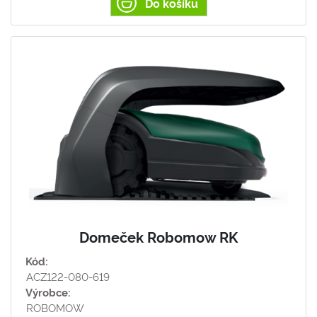
Do košíku
Domeček Robomow RK
Kód:
ACZ122-080-619
Výrobce:
ROBOMOW