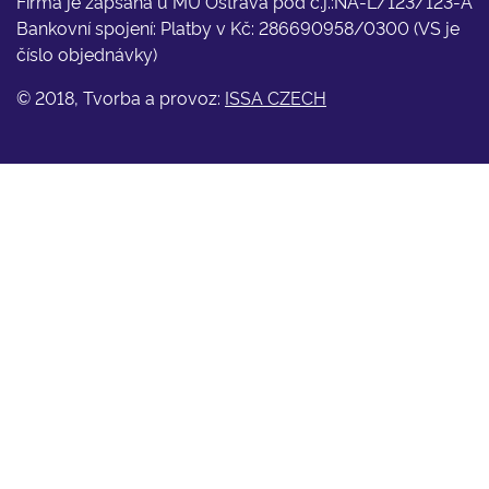
Firma je zapsána u MÚ Ostrava pod č.j.:NA-L/123/123-A
Bankovní spojení: Platby v Kč: 286690958/0300 (VS je
číslo objednávky)
© 2018, Tvorba a provoz:
ISSA CZECH