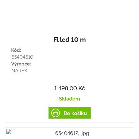
Fl led 10 m
Kód:
65404610
Výrobce:
NAREX
1 498,00 Kč
Skladem
Do košíku