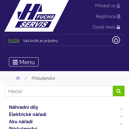
Přihlásit se
Registrace
Zaslat heslo
Košík
Váš košík je prázdný
//
Menu
Příslušenství
Náhradní díly
Elektrické nářadí
Aku nářadí
Příslušenství