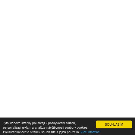
Tyto webové stránky používají k poskytování služeb,
SOUHLASÍM
personalizaci reklam a analýze návštěvnosti soubory cookies.
Používáním těchto stránek souhlasíte s jejich použitím.
Více informací