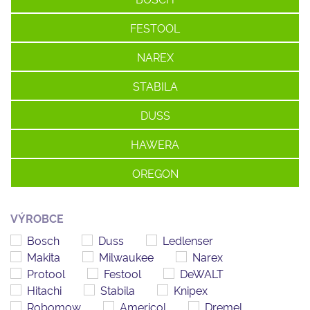
FESTOOL
NAREX
STABILA
DUSS
HAWERA
OREGON
VÝROBCE
Bosch
Duss
Ledlenser
Makita
Milwaukee
Narex
Protool
Festool
DeWALT
Hitachi
Stabila
Knipex
Robomow
Americol
Dremel