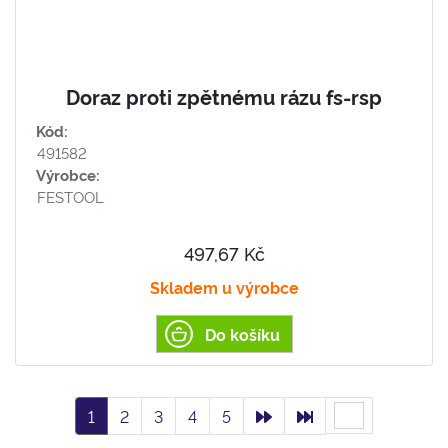
Doraz proti zpětnému rázu fs-rsp
Kód:
491582
Výrobce:
FESTOOL
497,67 Kč
Skladem u výrobce
Do košíku
1
2
3
4
5