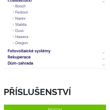
Bosch
Festool
Narex
Stabila
Duss
Hawera
Oregon
Fotovoltaické systémy
Rekuperace
Dům-zahrada
PŘÍSLUŠENSTVÍ
BOSCH