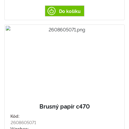
Do košíku
Brusný papír c470
Kód:
2608605071
Výrobce: