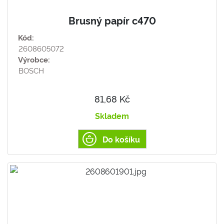
Brusný papír c470
Kód:
2608605072
Výrobce:
BOSCH
81,68 Kč
Skladem
Do košíku